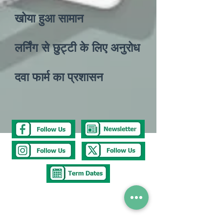
खोया हुआ सामान
लर्निंग से छुट्टी के लिए अनुरोध
दवा फार्म का प्रशासन
Tel
0117 377 2676
E-mail
westbury.park.p@bristol-schools.uk
To report