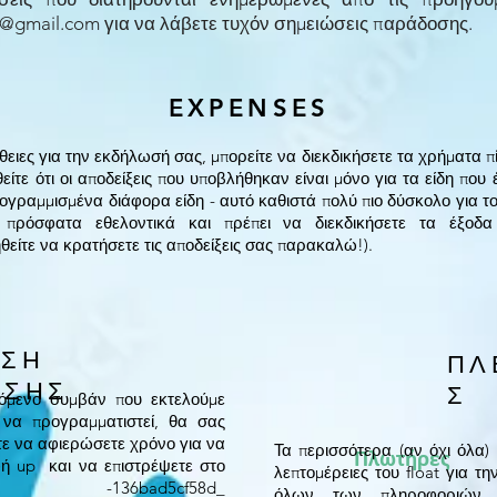
@gmail.com
για να λάβετε τυχόν σημειώσεις παράδοσης.
EXPENSES
ειες για την εκδήλωσή σας, μπορείτε να διεκδικήσετε τα χρήματα 
θείτε ότι οι αποδείξεις που υποβλήθηκαν είναι μόνο για τα είδη που
γραμμισμένα διάφορα είδη - αυτό καθιστά πολύ πιο δύσκολο για τ
ρόσφατα εθελοντικά και πρέπει να διεκδικήσετε τα έξοδα 
θείτε να κρατήσετε τις αποδείξεις σας παρακαλώ!).
ΗΣΗ
ΠΛ
ΩΣΗΣ
Σ
πόμενο συμβάν που εκτελούμε
 να προγραμματιστεί, θα σας
ε να αφιερώσετε χρόνο για να
Τα περισσότερα (αν όχι όλα)
Πλωτήρες
ή up και να επιστρέψετε στο
λεπτομέρειες του float για τ
-bb3b -136bad5cf58d_
όλων των πληροφοριών 