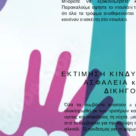
Μπορείτε να εξοικονομήσετε κ
Παρακαλούμε αφήστε το ντουλάπι τα
ότι όλα τα τρόφιμα αποθηκεύονται 
κανέναν επισκέπτη στο ντουλάπι.
ΕΚΤΙΜΗΣΗ ΚΙΝΔΥ
ΑΣΦΑΛΕΙΑ κ
ΔΙΚΗΓ
Όλα τα συμβάντα απαιτούν a
ολοκληρωθεί εκ των προτέρων και
υγείας και ασφάλειας τη νύχτα. μ
από το συμβούλιο για την κάλυψη 
αλκοόλ. Ο σύνδεσμος για τη φόρμα