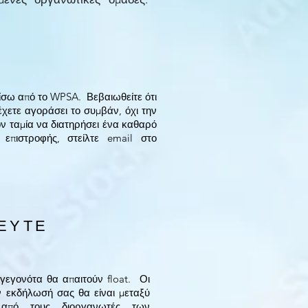
πίσω από το WPSA. Βεβαιωθείτε ότι
 έχετε αγοράσει το συμβάν, όχι την
ον ταμία να διατηρήσει ένα καθαρό
επιστροφής, στείλτε email στο
ΕΥΤΕ
 γεγονότα θα απαιτούν float. Οι
ην εκδήλωσή σας θα είναι μεταξύ
από τους διοργανωτές των