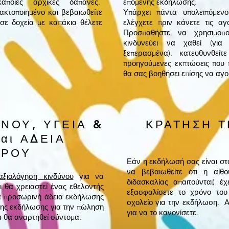
άποιες αρχικές δαπάνες.
επόμενης εκδήλωσης.
κτοποιημένο και βεβαιωθείτε
Υπάρχει πάντα υπολειπόμενο
σε δοχεία με καπάκια θέλετε
ελέγχετε πριν κάνετε τις α
Προσπαθήστε να χρησιμοποι
κινδυνεύει να χαθεί (για
ξεπερασμένα). κατευθυνθ
προηγούμενες εκπτώσεις που
θα σας βοηθήσει επίσης να αγ
ΝΟΥ, ΥΓΕΙΑ &
ΚΡΑΤΗΣΗ Τ
αι ΑΔΕΙΑ
ΟΡΟΥ
Εάν η εκδήλωσή σας είναι στ
να βεβαιωθείτε ότι η αίθο
αξιολόγηση κινδύνου
για να
διδασκαλίας απαιτούνται) έ
 θα χρειαστεί ένας εθελοντής
εξασφαλίσετε το χρόνο του 
ια προσωρινή άδεια εκδήλωσης
σχολείο για την εκδήλωση. Α
της εκδήλωσης για την πώληση
για να το κανονίσετε.
 θα αναρτηθεί σύντομα.