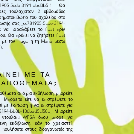
1905-5cde-3194-bbd3b5-1 Θα
ρες τουλάχιστον 2 εβδομάδες
ηματοκιβώτιο του σχολείου στο
λωσής σας._cc781905-5cde-3194-
ε να παραλάβετε το float πριν
ίου. Θα πρέπει να ζητήσετε float
τε με τον Hugo ή τη Maria μέσω
m
).
ΑΙΝΕΙ ΜΕ ΤΑ
 ΑΠΟΘΕΜΑΤΑ;
ποθέματα από μια εκδήλωση, μπορείτε
 Μπορείτε είτε να επιστρέψετε το
ί με έκπτωση ή να επιστρέψετε για
 3194-bb3b-136bad5cf58d_ Μπορείτε
 ντουλάπι WPSA όπου μπορεί να
μενη εκδήλωση, εάν το χρειαστεί.
ο πουλήσετε στους διοργανωτές της