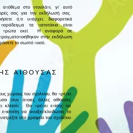
 απόθεμα στο ντουλάπι, γι' αυτό
γορές σας για την εκδήλωσή σας.
ήσετε ό,τι υπάρχει, διαφορετικά
 παράδειγμα τα πατατάκια είναι
είτε πρώτα εκεί. Η αναφορά σε
 πραγματοποιήθηκαν στην εκδήλωση
οράσετε το σωστό ποσό.
ΗΣ ΑΙΘΟΥΣΑΣ
ους χώρους του σχολείου, θα πρέπει
υσα (συν όποιες άλλες αίθουσες
χει κλείσει. Θα πρέπει επίσης να
επιστάτη να ανοίξει/κλειδώσει το
νατρέξτε στο γραφείο του σχολείου