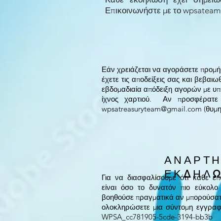
Επικοινωνήστε με το
wpsateam
Εάν χρειάζεται να αγοράσετε προμήθ
έχετε τις αποδείξεις σας και βεβαιω
εβδομαδιαία απόδειξη αγορών με υπο
ίχνος χαρτιού. Αν προσφέρατε π
wpsatreasuryteam@gmail.com
(θυμη
ΑΝΑΡΤ
ΕΚΔΗΛ
Για να διασφαλίσουμε ότι κάθε ε
είναι όσο το δυνατόν πιο εύκολο
βοηθούσε πραγματικά αν μπορούσατ
ολοκληρώσετε μια σύντομη εγγραφ
WPSA_cc781905-5cde-3194