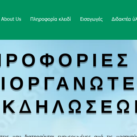
About Us
Πληροφορία κλειδί
Εισαγωγές
Διδακτέα ύ
ΗΡΟΦΟΡΙΕΣ 
ΙΟΡΓΑΝΩΤ
ΕΚΔΗΛΩΣΕΩ
εις που διατηρούνται ενημερωμένες από τις προηγού