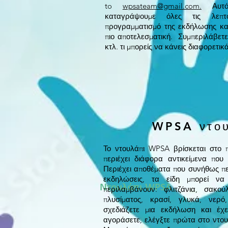
to
wpsateam@gmail.com.
Αυτό
καταγράψουμε όλες τις λεπτ
προγραμματισμό της εκδήλωσης και
πιο αποτελεσματική. Συμπεριλάβετ
κτλ. τι μπορείς να κάνεις διαφορετι
WPSA ντου
Το ντουλάπι WPSA βρίσκεται στο 
περιέχει διάφορα αντικείμενα που 
Περιέχει αποθέματα που συνήθως π
εκδηλώσεις, τα είδη μπορεί ν
Ντουλάπι WPSA
περιλαμβάνουν: φλιτζάνια, σακού
πλυσίματος, κρασί, γλυκά, νερ
σχεδιάζετε μια εκδήλωση και έχε
αγοράσετε, ελέγξτε πρώτα στο ντουλά