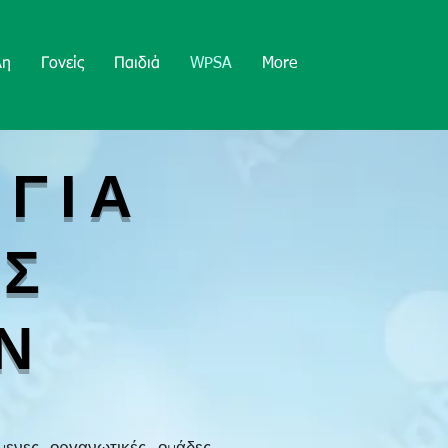
λη
Γονείς
Παιδιά
WPSA
More
ΓΙΑ
ΕΣ
Ν
μενες οργανωτικές ομάδες.