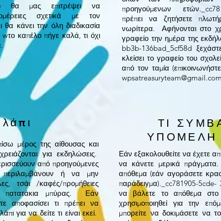
 θα μας επιτρέψει να
προηγούμενων ετών._cc78
ομέρειες σχετικά με τον
πρέπει να ζητήσετε πλωτή
 θα κάνει την όλη διαδικασία
νωρίτερα. Αφήνονται στο χρ
ε w
το καπέλο πήγε καλά, τι όχι
γραφείο την ημέρα της εκδή
κά.
bb3b-136bad_5cf58d ξεχάστ
κλείσει το γραφείο του σχολε
από τον ταμία (επικοινωνήσ
wpsatreasuryteam@gmail.co
λάπι
ΤΙ ΣΥΜΒ
ΥΠΟΜΕΛΗ
πίσω μέρος της αίθουσας και
χρειάζονται για εκδηλώσεις.
Εάν εξακολουθείτε να έχετε α
ερισσεύουν από προηγούμενες
να κάνετε μερικά πράγματα.
α περιλαμβάνουν ή να μην
απόθεμα (εάν αγοράσετε κρασ
λες, τσάι /καφές/προμήθειες
παράδειγμα)._cc781905-5cde-
ό, πατατάκια μπύρας. Εάν
να βάλετε το απόθεμα στο
τε αποφασίσει τι πρέπει να
χρησιμοποιηθεί για την επό
πι για να δείτε τι είναι εκεί.
μπορείτε να δοκιμάσετε να τ