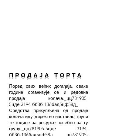
ПРОДАЈА ТОРТА
Поред ових већих догађаја, сваке
године организује се и редовна
продаја колача._цц781905-
5цде-3194-бб3б-136бад5цф58д_
Средства прикупљена од продаје
колача иду директно наставној групи
те године за ресурсе посебно за ту
групу._цц781905-5цде -3194-
бб3б-136бад5цф58д_ _цц781905-