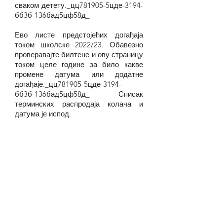
сваком детету._цц781905-5цде-3194-
бб3б-136бад5цф58д_
Ево листе предстојећих догађаја
током школске 2022/23. Обавезно
проверавајте билтене и ову страницу
током целе године за било какве
промене датума или додатне
догађаје._цц781905-5цде-3194-
бб3б-136бад5цф58д_ Списак
терминских распродаја колача и
датума је испод.