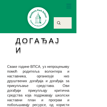
ДОГАЂАЈ
И
Сваке године ВПСА, уз непроцењиву
помоћ родитеља волонтера и
наставника, организује низ
друштвених догађаја и догађаја за
прикупљање средстава. Ови
догађаји прикупљају критична
средства која подржавају школски
наставни план и програм и
побољшавају ресурсе, од користи