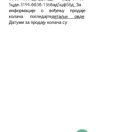
5цде-3194-бб3б-136бад5цф58д_За
информације о вођењу продаје
колача погледајте
детаљи овде
.
Датуми за продају колача су: