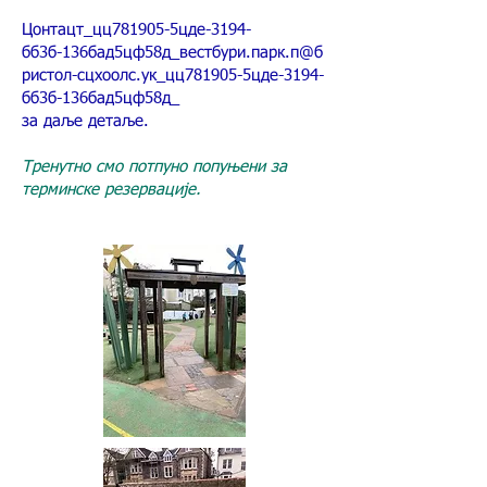
Цонтацт_цц781905-5цде-3194-
бб3б-136бад5цф58д_
вестбури.парк.п@б
ристол-сцхоолс.ук_цц781905-5цде-3194-
бб3б-136бад5цф58д_
за даље детаље.
Тренутно смо потпуно попуњени за
терминске резервације.