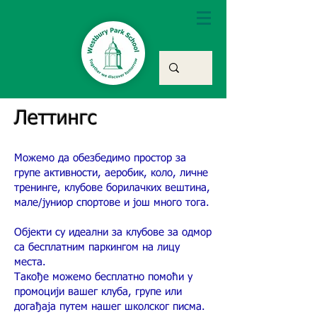
Леттингс
Можемо да обезбедимо простор за
групе активности, аеробик, коло, личне
тренинге, клубове борилачких вештина,
мале/јуниор спортове и још много тога.
Објекти су идеални за клубове за одмор
са бесплатним паркингом на лицу
места.
Такође можемо бесплатно помоћи у
промоцији вашег клуба, групе или
догађаја путем нашег школског писма.