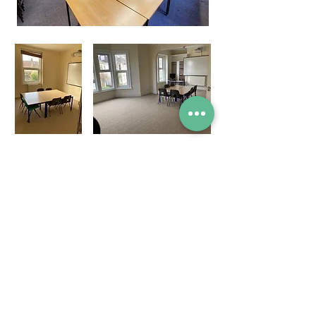
Tel
0117 377 2676
E-mail
westbury.park.p@bristol-schools.uk