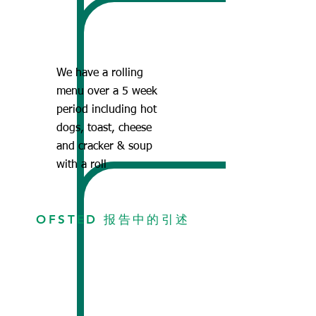
We have a rolling
menu over a 5 week
period including hot
dogs, toast, cheese
and cracker & soup
with a roll
OFSTED 报告中的引述