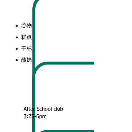
谷物
糕点
干杯
酸奶
After School c
lub
3:25-6pm