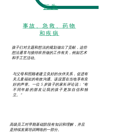
行为
事故、急救、药物
和疾病
孩子们对主题和想法的规划做出了贡献，这些
想法通常与接待班所做的工作有关，例如艺术
和手工艺活动。
与父母和照顾者建立良好的伙伴关系，促进有
关儿童福祉的有效沟通。该设置在当地享有良
好的声誉。一位 5 岁孩子的家长评论说：“有
不同年龄的朋友让我的孩子更加自信和独
立。”
高级员工对早期基础阶段有知识和理解，并且
是持续发展培训网络的一部分。