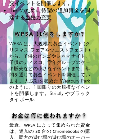
交イベントを開催します。
the のために待望の追加資金を調
達する
当校の充実
.
WPSA は何をしますか?
WPSA は、大規模な募金イベント (ク
リスマス フェアやウエストフェスト)
から、子供のビンゴやシネマ ナイト、
子供のディスコ、学年グループのケー
キ販売などの小さなイベントまで、年
間を通じて募金イベントを開催してい
ます。大成功を収めた Westbury Park
のように、1 回限りの大規模なイベン
トを開催します。Strictly やブラック
タイ ボール.
お金は何に使われますか？
最近、WPSA によって集められた資金
は、追加の 30 台の Chromebooks の購
入、両方の遊び場の遊び場のオーバー