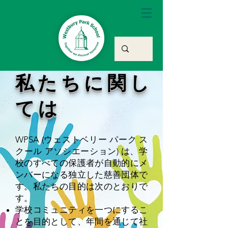
私たちに関し
ては
WPSA (ウェストベリー パーク ス
クール アソシエーション) は、学
校のすべての保護者が自動的にメ
ンバーになる独立した慈善団体で
す。私たちの目的は次のとおりで
す。
学校コミュニティを一つにするこ
とを目的として、年間を通じて社