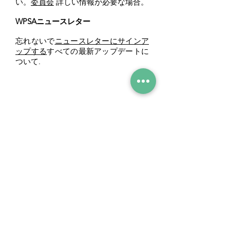
い。
委員会
詳しい情報が必要な場合。
WPSAニュースレター
忘れないで
ニュースレターにサインア
ップする
すべての最新アップデートに
ついて.
Tel
0117 377 2676
E-mail
westbury.park.p@bristol-schools.uk