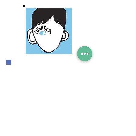
CLICK HERE TO LOG
IN TO YOUR
LIBRESOFT
ACCOUNT!
Manage your loans
Search for books
Write reviews!