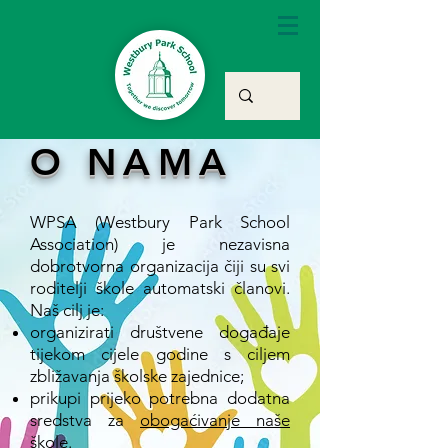
O NAMA
WPSA (Westbury Park School
Association) je nezavisna
dobrotvorna organizacija čiji su svi
roditelji škole automatski članovi.
Naš cilj je:
organizirati društvene događaje
tijekom cijele godine s ciljem
zbližavanja školske zajednice;
prikupi prijeko potrebna dodatna
sredstva za
obogaćivanje naše
škole
.