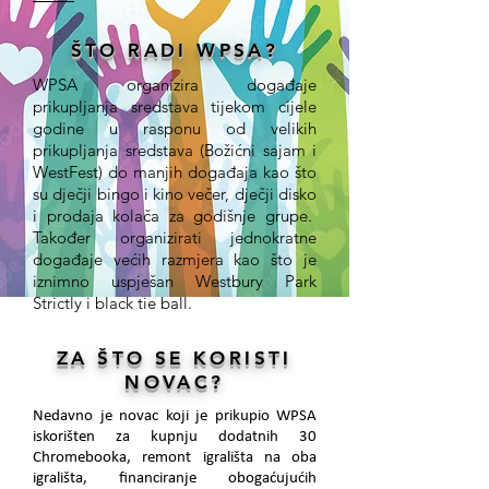
ŠTO RADI WPSA?
WPSA organizira događaje
prikupljanja sredstava tijekom cijele
godine u rasponu od velikih
prikupljanja sredstava (Božićni sajam i
WestFest) do manjih događaja kao što
su dječji bingo i kino večer, dječji disko
i prodaja kolača za godišnje grupe.
Također organizirati jednokratne
događaje većih razmjera kao što je
iznimno uspješan Westbury Park
Strictly i black tie ball.
ZA ŠTO SE KORISTI
NOVAC?
Nedavno je novac koji je prikupio WPSA
iskorišten za kupnju dodatnih 30
Chromebooka, remont igrališta na oba
igrališta, financiranje obogaćujućih