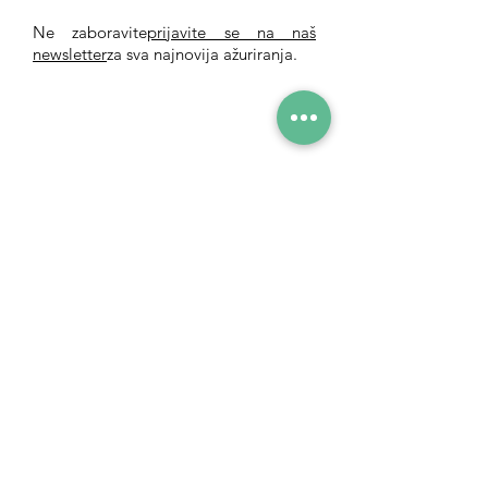
Ne zaboravite
prijavite se na naš
newsletter
za sva najnovija ažuriranja.
Tel
0117 377 2676
E-mail
westbury.park.p@bristol-schools.uk
To report
Absence
absence@westburyparkschool.co.uk
After School Club