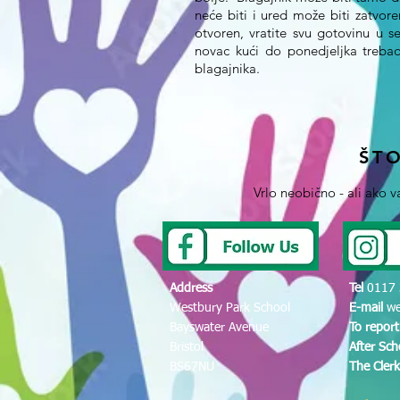
neće biti i ured može biti zatvore
otvoren, vratite svu gotovinu u s
novac kući do ponedjeljka trebao
blagajnika.
ŠT
Vrlo neobično - ali ako 
Address
Tel
0117 
Westbury Park School
E-mail
we
Bayswater Avenue
To repor
Bristol
After Sc
BS67NU
The Cler