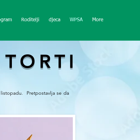
rogram
Roditelji
djeca
WPSA
More
 TORTI
listopadu. Pretpostavlja se da