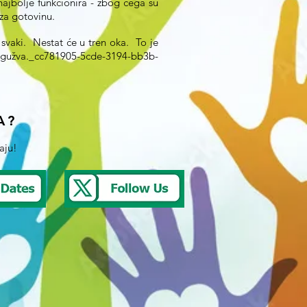
najbolje funkcionira - zbog čega su
 za gotovinu.
 svaki. Nestat će u tren oka. To je
gužva._cc781905-5cde-3194-bb3b-
A?
aju!