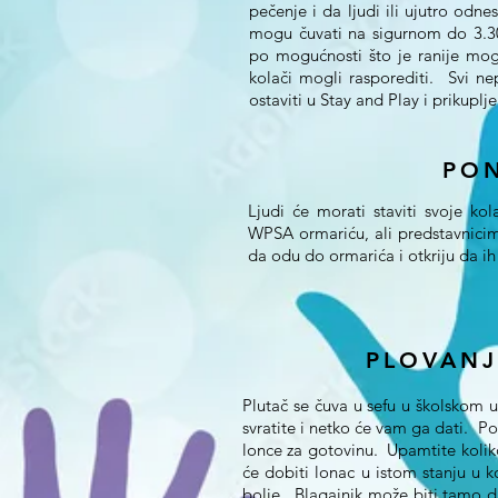
pečenje i da ljudi ili ujutro odne
mogu čuvati na sigurnom do 3.30.
po mogućnosti što je ranije mog
kolači mogli rasporediti. Svi n
ostaviti u Stay and Play i prikuplj
PON
Ljudi će morati staviti svoje ko
WPSA ormariću, ali predstavnici
da odu do ormarića i otkriju da 
PLOVANJ
Plutač se čuva u sefu u školskom
svratite i netko će vam ga dati. P
lonce za gotovinu. Upamtite koliko
će dobiti lonac u istom stanju u 
bolje. Blagajnik može biti tamo d