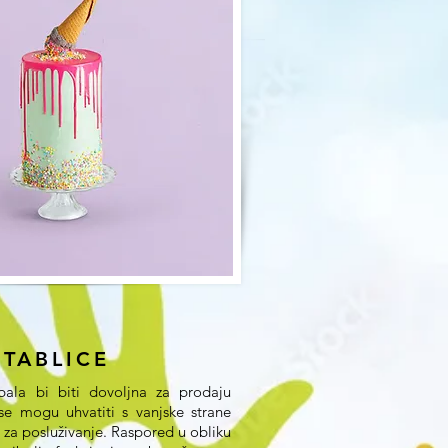
TABLICE
ebala bi biti dovoljna za prodaju
se mogu uhvatiti s vanjske strane
 za posluživanje. Raspored u obliku