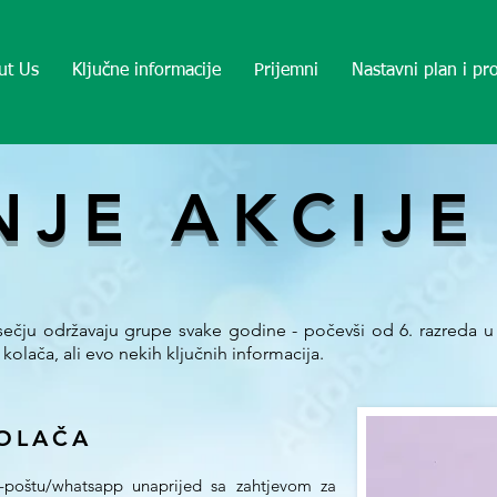
ut Us
Ključne informacije
Prijemni
Nastavni plan i p
JE AKCIJE
ečju održavaju grupe svake godine - počevši od 6. razreda u 
kolača, ali evo nekih ključnih informacija.
OLAČA
 e-poštu/whatsapp unaprijed sa zahtjevom za