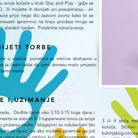
su svoje kolače u klub Stay and Play - gdje se
 Ili možete ih donijeti pri preuzimanju - ali
uće prije nego što zazvoni zvono kako bi se
epreuzeti spremnici na kraju prodaje mogu se
eni sljedeći tjedan. Potaknite označavanje.
IJETI TORBE
lače u vrećice, ponekad su vrećice dostupne u
ma je često lakše da sami donesu malo umjesto
ih tamo nema.
E I UZIMANJE
 uredu. Dođite tamo oko 3.10-3.15 toga dana i
onesite sa sobom 2-3 tupperware lonca za svoje
3 ili 4 stola tr
 plutanja imate - blagajnici su oduševljeni što
kolača. Stolovi 
kojem je ispao, pa ako možete spremite ga još
kuhinjskog otvora
a uzme novac i otplovi kući, ali povremeno ga