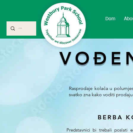
Dom
Abo
VOĐEN
Rasprodaje kolača u polumjes
svatko zna kako voditi prodaju 
BERBA K
Predstavnici bi trebali poslati