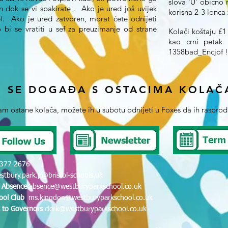
slova 'U' obično 
n dok se vi spakirate . Ako je ured još uvijek
korisna 2-3 lonca
ef. Ako je ured zatvoren, morat ćete odnijeti
 bi se vratiti u sef za preuzimanje od strane
Kolači koštaju £1
kao crni petak 
1358bad_Encjof !
O SE DOGAĐA S OSTACIMA KOLAČ
vam ostane kolača, možete ih u subotu odnijeti u Foxes da ih rasprod
377 2676
stbury.park.p@bristol-schools.uk
t Absence
absence@westburyparkschool.co.uk
hool Club
ms.kingdon@westburyparkschool.co.uk
k to Governors
clerk@westburyparkschool.co.uk