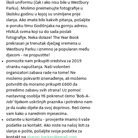
školi uniformu (čak i ako nisu bile u Westbury
Parku). Molimo preimenujte fotografije u
školsku godinu u kojoj su snimljene prije
slanja. Ako imate bilo kakvih pitanja, pošaljite
e-poruku timu Godišnjaka na gornju adresu.
HVALA svima koji su do sada poslali
fotografije. Neka dolaze! The Year Book
prekrasan je trenutak dječjeg vremena u
Westbury Parku i iznimno je popularan među
djecom - ne propustite!
pomozite nam prikupiti sredstva za 2019
stranku napuštanja. Naši volonteri
organizatori zabava rade na tome! Ne
možemo pokvariti iznenađenje, ali možemo
potvrditi da moramo prikupiti £600 da
priredimo zabavu svih strana! Uz pomoć
nastavnog osoblja Y6 pokrenut ćemo 'Bob-A-
Job' tijekom uskršnjih praznika i potrebno nam
je da svako dijete da svoj doprinos. Reći ćemo
vam kako u narednim mjesecima.
ostanite u kontaktu - provjerite imamo li vaše
podatke za kontakt. Ako niste na našoj listi za
slanje e-pošte, pošaljite svoje podatke za
kontakt na
sharon.backes@gmail.com