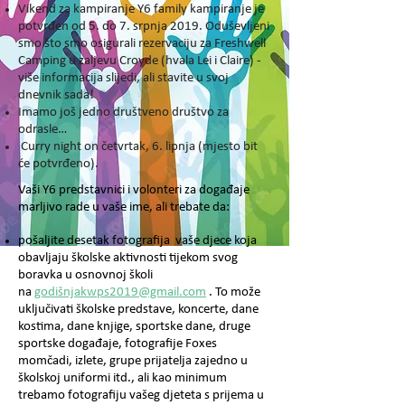
Vikend za kampiranje Y6 family kampiranje je
potvrđen od 5. do 7. srpnja 2019. Oduševljeni
smo što smo osigurali rezervaciju za Freshwell
Camping u zaljevu Croyde (hvala Lei i Claire) -
više informacija slijedi, ali stavite u svoj
dnevnik sada!
Imamo još jedno društveno društvo za
odrasle…
Curry night on četvrtak, 6. lipnja (mjesto bit
će potvrđeno).
Vaši Y6 predstavnici i volonteri za događaje
marljivo rade u vaše ime, ali trebate da:
pošaljite desetak fotografija vaše djece koja
obavljaju školske aktivnosti tijekom svog
boravka u osnovnoj školi
na
godišnjakwps2019@gmail.com
. To može
uključivati školske predstave, koncerte, dane
kostima, dane knjige, sportske dane, druge
sportske događaje, fotografije Foxes
momčadi, izlete, grupe prijatelja zajedno u
školskoj uniformi itd., ali kao minimum
trebamo fotografiju vašeg djeteta s prijema u