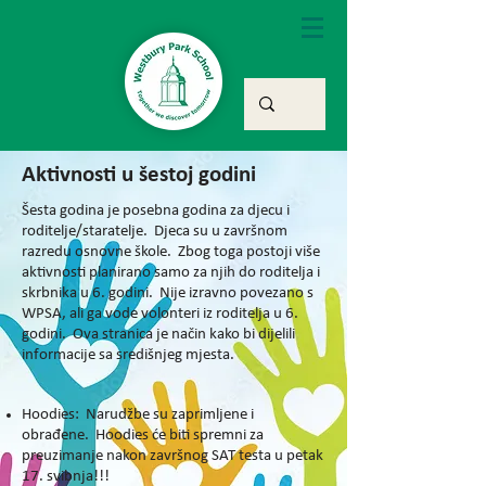
Aktivnosti u šestoj godini
Šesta godina je posebna godina za djecu i
roditelje/staratelje. Djeca su u završnom
razredu osnovne škole. Zbog toga postoji više
aktivnosti planirano samo za njih do roditelja i
skrbnika u 6. godini. Nije izravno povezano s
WPSA, ali ga vode volonteri iz roditelja u 6.
godini. Ova stranica je način kako bi dijelili
informacije sa središnjeg mjesta.
Hoodies: Narudžbe su zaprimljene i
obrađene. Hoodies će biti spremni za
preuzimanje nakon završnog SAT testa u petak
17. svibnja!!!