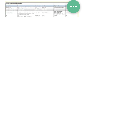
Popis adresa za 6. godinu
(pristup ograničenog
broja ponavljanja ovome - kontaktirajte
Sharon Backes ako vam je potreban pristup)
Tel
0117 377 2676
E-mail
westbury.park.p@bristol-schools.uk