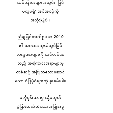
သင်ခန်းစာများအတွင်း 'ပြင်
ပလူမရှိ' အစီအစဉ်ကို
အသုံးပြုပါ။
ညီမျှခြင်းအက်ဥပဒေ 2010
၏ အကာအကွယ်သွင်ပြင်
လက္ခဏာများကို ထင်ဟပ်စေ
သည့် အကြောင်းအရာများမှ
တစ်ဆင့် အပြုသဘောဆောင်
သော စံပြပုံစံများကို စူးစမ်းပါ။
မလိုမုန်းထားမှု သို့မဟုတ်
ခွဲခြားဆက်ဆံသောအပြုအမူ