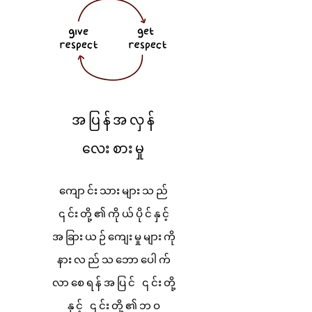
အပြန်အလှန်
လေးစားမှု
ကျောင်းသားများသည်
၎င်းတို့၏ကိုယ်ပိုင်နှင့်
အခြားယဉ်ကျေးမှုများကို
နားလည်သဘောပေါက်
လာစေရန်အပြင် ၎င်းတို့
နှင့် ၎င်းတို့၏ဘဝ