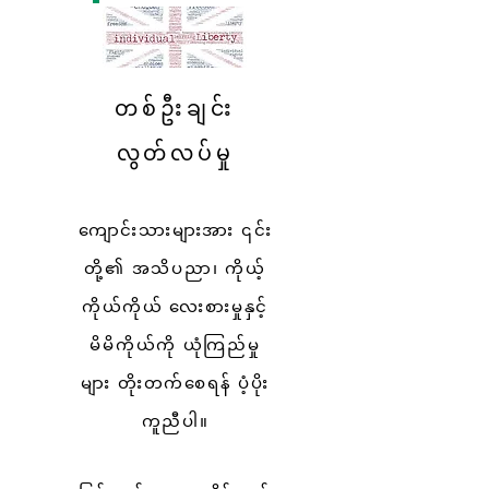
တစ်ဦးချင်း
လွတ်လပ်မှု
ကျောင်းသားများအား ၎င်း
တို့၏ အသိပညာ၊ ကိုယ့်
ကိုယ်ကိုယ် လေးစားမှုနှင့်
မိမိကိုယ်ကို ယုံကြည်မှု
များ တိုးတက်စေရန် ပံ့ပိုး
ကူညီပါ။