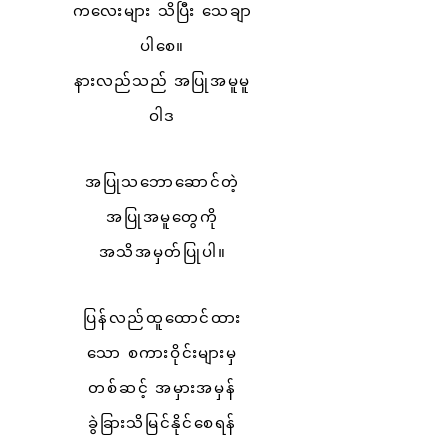
ကလေးများ သိပြီး သေချာ
ပါစေ။
နားလည်သည်
အပြုအမူမူ
ဝါဒ
အပြုသဘောဆောင်တဲ့
အပြုအမူတွေကို
အသိအမှတ်ပြုပါ။
ပြန်လည်ထူထောင်ထား
သော စကားဝိုင်းများမှ
တစ်ဆင့် အမှားအမှန်
ခွဲခြားသိမြင်နိုင်စေရန်