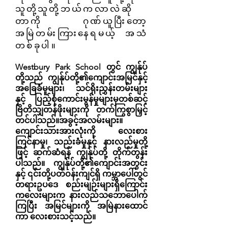
သူတို့
သူတို့ဘယ်ကလာလဲဆို
တာကို ဂုဏ်ယူပြီးတော့
အမြဲတမ်းကြားနေရမယ့် အသံ
တစ်ခုပါ။
Westbury Park School တွင် ကျွန်ုပ်
တို့သည် ကျွန်ုပ်တို့၏ကျောင်းအမြင်နှင့်
အခြေခံမူများ၊ သင်ရိုးညွှန်းတမ်းများ
နှင့် ပြည့်စုံကောင်းမွန်မှုများမှတစ်ဆင့်
ဗြိတိသျှတန်ဖိုးများကို တက်ကြွစွာမြှင့်
တင်ပါသည်။
အခွင့်အလမ်းများ။
ကျောင်းသားအားလုံးကို လေးစား
ကြင်နာမှု၊ သည်းခံမှုနှင့် နားလည်မှုတို့
ဖြင့် ဆက်ဆံရန် ကျွန်ုပ်တို့ တိုက်တွန်း
ပါသည်။ ကျွန်ုပ်တို့၏ကျောင်းအတွင်း
နှင့် ၎င်းတို့ပတ်ဝန်းကျင်ရှိ ကမ္ဘာပေါ်တွင်
တရားဥပဒေ စည်းမျဉ်းများရှိကြောင်း
ကလေးများက နားလည်သဘောပေါက်
ကြပြီး အမြင်များကို အမြဲနားထောင်
ကာ လေးစားသင့်သည်။