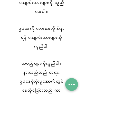
ကျောင်းသားများကို ကူညီ
ပေးပါ။
ဥပဒေကို လေးစားလိုက်နာ
ရန် ကျောင်းသားများကို
ကူညီပါ
တပည့်များကိုကူညီပါ။
နားလည်သည်
တရား
ဥပဒေစိုးမိုးမှုအောက်တွင်
နေထိုင်ခြင်းသည် ကာ
ကွယ်ပေးသည်
ပုဂ္ဂိုလ်များ