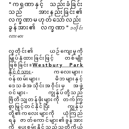
"ကရုဏာနှင့် သည်းခံခြင်း
သည် အားနည်းခြင်း၏
လက္ခဏာမဟုတ်သော်လည်း
ခွန်အား၏ လက္ခဏာ"
ဒလိုင်း
လားမား
လူတိုင်း၏ ယဉ်ကျေးမှုကို
မြှုပ်နှံထားခြင်းဖြင့် တစ်မျိုး
ဖြစ်ခြင်း။
Westbury Park
နိုင်ငံသား
- ကလေးများ၊
ဝန်ထမ်းများ၊ မိဘများနှင့်
ဒေသခံအသိုင်းအဝိုင်းမှ အဖွဲ့
ဝင်များ- ကျွန်ုပ်တို့သည်
ဗြိတိသျှတန်ဖိုးများကို တက်ကြွ
စွာမြှင့်တင်နိုင်ပြီး ကျွန်ုပ်
တို့၏ကလေးများကို ယုံကြည်
ရန် ဇာတ်ကောင်များ၏ခွန်အား
ကို ပေးစွမ်းနိုင်သည်
သူတို့ကိုယ်