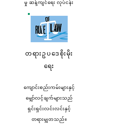
မှု ဆန့်ကျင်ရေး လုပ်ငန်း
တရားဥပဒေစိုးမိုး
ရေး
ကျောင်းစည်းကမ်းများနှင့်
မျှော်လင့်ချက်များသည်
ရှင်းရှင်းလင်းလင်းနှင့်
တရားမျှတသည်။