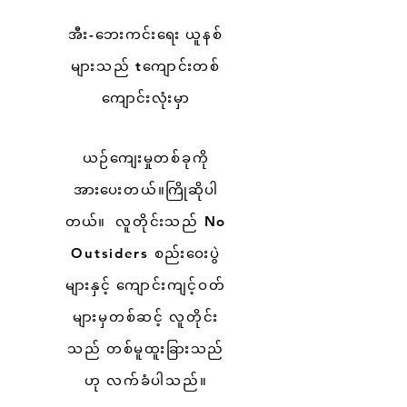
အီး-ဘေးကင်းရေး ယူနစ်
များသည် t
ကျောင်းတစ်
ကျောင်းလုံးမှာ
ယဉ်ကျေးမှုတစ်ခုကို
အားပေးတယ်။
ကြိုဆိုပါ
တယ်။
လူတိုင်းသည် No
Outsiders စည်းဝေးပွဲ
များနှင့် ကျောင်းကျင့်ဝတ်
များမှတစ်ဆင့် လူတိုင်း
သည် တစ်မူထူးခြားသည်
ဟု လက်ခံပါသည်။