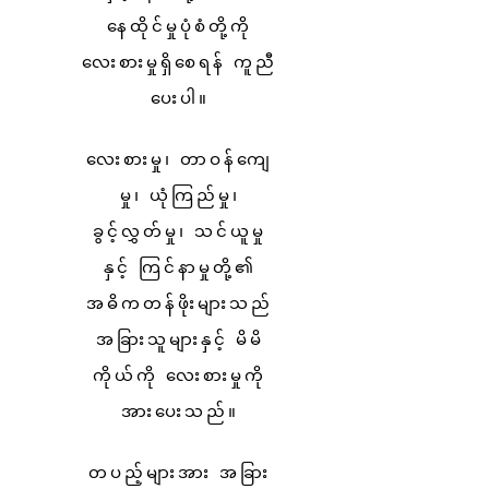
နေထိုင်မှုပုံစံတို့ကို
လေးစားမှုရှိစေရန် ကူညီ
ပေးပါ။
လေးစားမှု၊ တာဝန်ကျေ
မှု၊ ယုံကြည်မှု၊
ခွင့်လွှတ်မှု၊ သင်ယူမှု
နှင့် ကြင်နာမှုတို့၏
အဓိကတန်ဖိုးများသည်
အခြားသူများနှင့် မိမိ
ကိုယ်ကို လေးစားမှုကို
အားပေးသည်။
တပည့်များအား အခြား