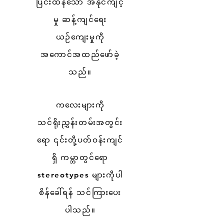
ပြင်းထန်သော အနိုင်ကျင့်
မှု ဆန့်ကျင်ရေး
ယဉ်ကျေးမှုကို
အကောင်အထည်ဖော်ခဲ့
သည်။
ကလေးများကို
သင်ရိုးညွှန်းတမ်းအတွင်း
ရော ၎င်းတို့ပတ်ဝန်းကျင်
ရှိ ကမ္ဘာတွင်ရော
stereotypes များကိုပါ
စိန်ခေါ်ရန် သင်ကြားပေး
ပါသည်။