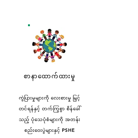
စာနာထောက်ထားမှု
ကွဲပြားမှုများကို လေးစားမှု မြှင့်
တင်ရန်နှင့် တက်ကြွစွာ စိန်ခေါ်
သည့် ပုံသေပုံစံများကို အတန်း
စည်းဝေးပွဲများနှင့် PSHE