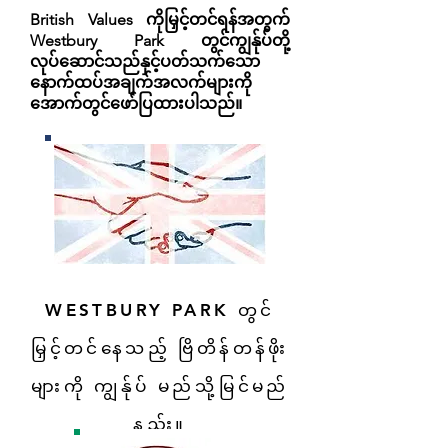
British Values ကိုမြှင့်တင်ရန်အတွက်
Westbury Park တွင်ကျွန်ုပ်တို့
လုပ်ဆောင်သည်နှင့်ပတ်သက်သော
နောက်ထပ်အချက်အလက်များကို
အောက်တွင်ဖော်ပြထားပါသည်။
WESTBURY PARK တွင်
မြှင့်တင်နေသည့် ဗြိတိန်တန်ဖိုး
များကို ကျွန်ုပ် မည်သို့မြင်မည်
နည်း။