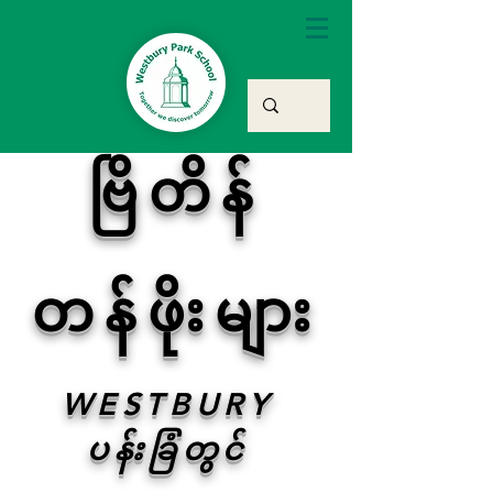
ဗြိတိန်
တန်ဖိုးများ
WESTBURY
ပန်းခြံတွင်