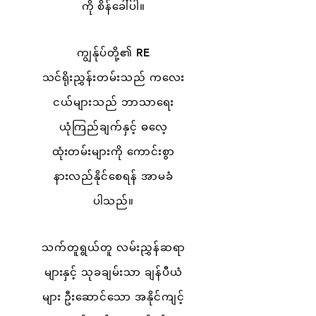
ကို စိန်ခေါ်ပါ။
ကျွန်ုပ်တို့၏ RE
သင်ရိုးညွှန်းတမ်းသည် ကလေး
ငယ်များသည် ဘာသာရေး
ယုံကြည်ချက်နှင့် ဓလေ့
ထုံးတမ်းများကို ကောင်းစွာ
နားလည်နိုင်စေရန် အာမခံ
ပါသည်။
သက်တူရွယ်တူ လမ်းညွှန်ဆရာ
များနှင့် သုခချမ်းသာ ချန်ပီယံ
များ ဦးဆောင်သော အနိုင်ကျင့်