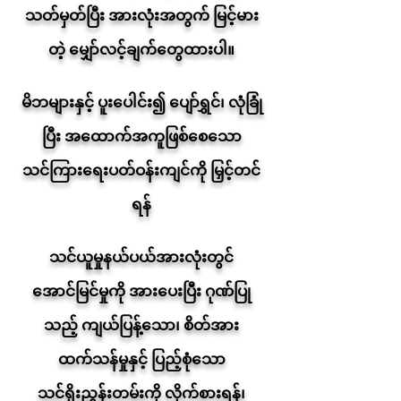
သတ်မှတ်ပြီး အားလုံးအတွက် မြင့်မား
တဲ့ မျှော်လင့်ချက်တွေထားပါ။
မိဘများနှင့် ပူးပေါင်း၍ ပျော်ရွှင်၊ လုံခြုံ
ပြီး အထောက်အကူဖြစ်စေသော
သင်ကြားရေးပတ်ဝန်းကျင်ကို မြှင့်တင်
ရန်
သင်ယူမှုနယ်ပယ်အားလုံးတွင်
အောင်မြင်မှုကို အားပေးပြီး ဂုဏ်ပြု
သည့် ကျယ်ပြန့်သော၊ စိတ်အား
ထက်သန်မှုနှင့် ပြည့်စုံသော
သင်ရိုးညွှန်းတမ်းကို လိုက်စားရန်၊