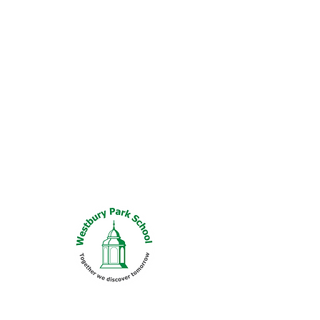
+ Looking at mistakes as
learning opportunities
+ Sharing with others the
excitement of new ideas and
experiences
+ Celebrating each others’
achievements
Kindness