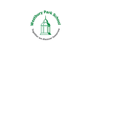
Forgiveness
+ Realising when we have done
something wrong
+ Saying sorry and rea
lly
meaning it, so we can start
again
+ Trying our hardest to forgive
others