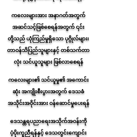
ကလေးများအား အနာဂတ်အတွက်
အဆင်သင့်ဖြစ်စေရန်အတွက် ၎င်း
တို့သည် ယုံကြည်မှုရှိသော ပုဂ္ဂိုလ်များ၊
တာဝန်သိပြည်သူများနှင့် တစ်သက်တာ
လုံး သင်ယူသူများ ဖြစ်လာစေရန်
ကလေးများ၏ သင်ယူမှု၏ အကောင်း
ဆုံး အကျိုးစီးပွားအတွက် ဒေသခံ
အသိုင်းအဝိုင်းအား ဝန်ဆောင်မှုပေးရန်
ဒေသန္တရပညာရေးအသိုက်အဝန်းကို
ပံ့ပိုးကူညီရန်နှင့် ဒေသတွင်းကျောင်း