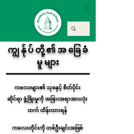
ကျွန်ုပ်တို့၏အခြေခံ
မူများ
ကလေးများ၏ သုခနှင့် စိတ်ပိုင်း
ဆိုင်ရာ ဖွံ့ဖြိုးမှုကို အခြားအရာအားလုံး
ထက် ထိန်းထားရန်
ကလေးတိုင်းကို တစ်ဦးချင်းအဖြစ်