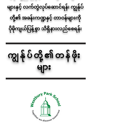
များနှင့် လက်တွဲလုပ်ဆောင်ရန်၊ ကျွန်ုပ်
တို့၏ အခန်းကဏ္ဍနှင့် တာဝန်များကို
ပိုမိုကျယ်ပြန့်စွာ သိရှိနားလည်စေရန်၊
ကျွန်ုပ်တို့၏တန်ဖိုး
များ