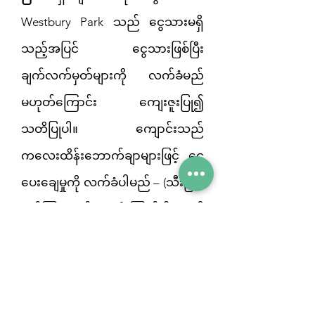
Westbury Park သည် ငွေသားမရှိ
သည့်အပြင် ငွေသားဖြစ်ပြီး
ချက်လက်မှတ်များကို လက်ခံမည်
မဟုတ်ကြောင်း ကျေးဇူးပြု၍
သတိပြုပါ။ ကျောင်းသည်
ကလေးထိန်းဘောက်ချာများဖြင့် ငွေ
ပေးချေမှုကို လက်ခံပါမည် – (သီးခြား
ညွှန်ကြားချက်များကို ကြည့်ပါ။) ဤ
အစည်းအဝေးများအတွက် ငွေ
ပေးချေမှုများကိုလည်း ကြိုတင်ထုတ်
ပြန်ရပါမည်။