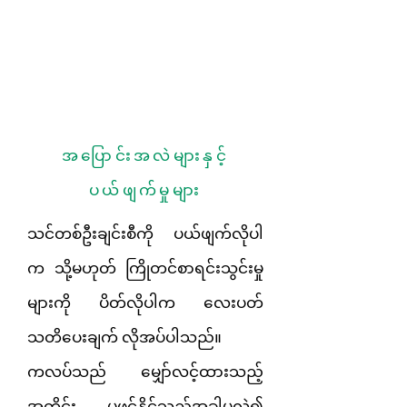
အပြောင်းအလဲများနှင့်
ပယ်ဖျက်မှုများ
သင်တစ်ဦးချင်းစီကို ပယ်ဖျက်လိုပါ
က သို့မဟုတ် ကြိုတင်စာရင်းသွင်းမှု
များကို ပိတ်လိုပါက လေးပတ်
သတိပေးချက် လိုအပ်ပါသည်။
ကလပ်သည် မျှော်လင့်ထားသည့်
အတိုင်း မဖွင့်နိုင်သည့်အခါမှလွဲ၍