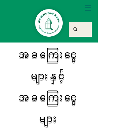
အခကြေးငွေ
များနှင့်
အခကြေးငွေ
များ