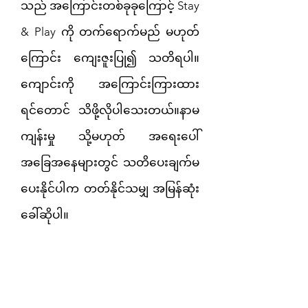
သည် အကြောင်းတစ်ခုခုကြောင့် Stay
& Play ကို တက်ရောက်မည် မဟုတ်
ကြောင်း ကျေးဇူးပြု၍ သတိရပါ။
ကျောင်းကို အကြောင်းကြားထား
ရင်တောင် သိဖို့လိုပါသေးတယ်။
နာမ
ကျန်းမှု သို့မဟုတ် အရေးပေါ်
အခြေအနေများတွင် သတိပေးချက်မ
ပေးနိုင်ပါက တတ်နိုင်သမျှ အမြန်ဆုံး
ခေါ်ဆိုပါ။