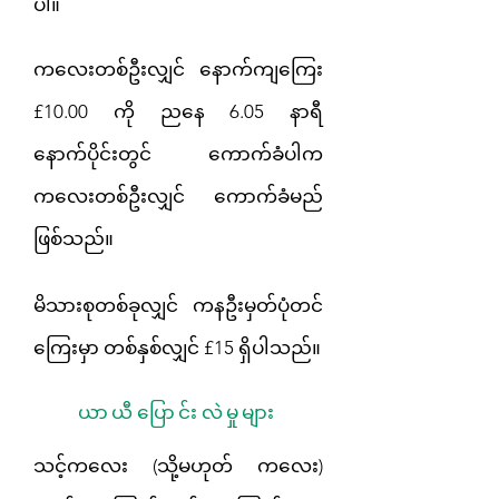
ပါ။
ကလေးတစ်ဦးလျှင် နောက်ကျကြေး
£10.00 ကို ညနေ 6.05 နာရီ
နောက်ပိုင်းတွင် ကောက်ခံပါက
ကလေးတစ်ဦးလျှင် ကောက်ခံမည်
ဖြစ်သည်။
မိသားစုတစ်ခုလျှင် ကနဦးမှတ်ပုံတင်
ကြေးမှာ တစ်နှစ်လျှင် £15 ရှိပါသည်။
ယာယီပြောင်းလဲမှုများ
သင့်ကလေး (သို့မဟုတ် ကလေး)