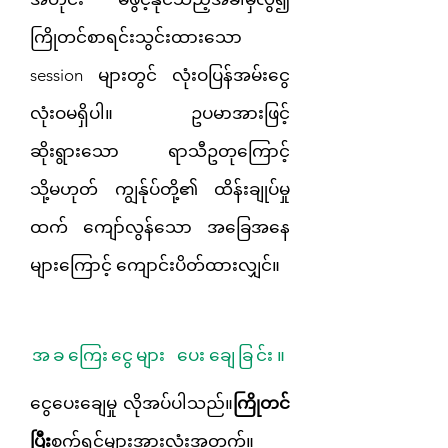
ကြိုတင်စာရင်းသွင်းထားသော
session များတွင် လုံးဝပြန်အမ်းငွေ
လုံးဝမရှိပါ။ ဥပမာအားဖြင့်
ဆိုးရွားသော ရာသီဥတုကြောင့်
သို့မဟုတ် ကျွန်ုပ်တို့၏ ထိန်းချုပ်မှု
ထက် ကျော်လွန်သော အခြေအနေ
များကြောင့် ကျောင်းပိတ်ထားလျှင်။
အခကြေးငွေများ ပေးချေခြင်း။
ငွေပေးချေမှု လိုအပ်ပါသည်။
ကြိုတင်
ပြီး
စက်ရှင်များအားလုံးအတွက်။