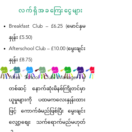
လက်ရှိအခကြေးငွေများ
Breakfast Club – £6.25 (မောင်နှမ
နှုန်း £5.50)
Afterschool Club – £10.00 (မွေးချင်း
နှုန်း £8.75)
After School Club Manager မှ
တစ်ဆင့် နောက်ဆုံးမိနစ်ကြိုတင်မှာ
ယူမှုများကို ပထမကလေးနှုန်းထား
ဖြင့် ကောက်ခံမည်ဖြစ်ပြီး မွေးချင်း
လျှော့စျေး သက်ရောက်မည်မဟုတ်