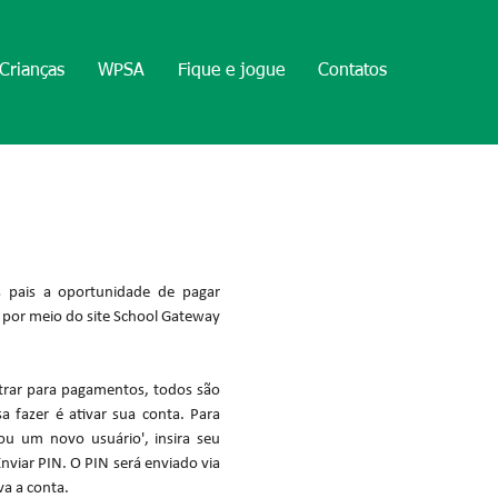
Crianças
WPSA
Fique e jogue
Contatos
 pais a oportunidade de pagar
ne por meio do site School Gateway
strar para pagamentos, todos são
a fazer é ativar sua conta. Para
Sou um novo usuário', insira seu
nviar PIN. O PIN será enviado via
va a conta.