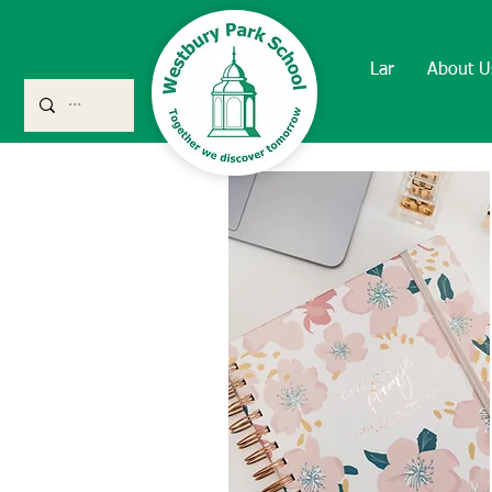
Lar
About U