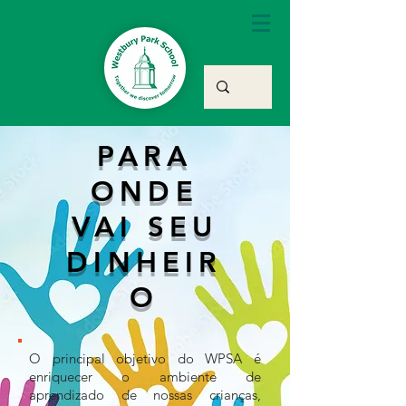
PARA
ONDE
VAI SEU
DINHEIR
O
O principal objetivo do WPSA é
enriquecer o ambiente de
aprendizado de nossas crianças,