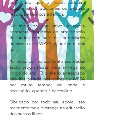
permitindo que a escola adquira
equipamentos adicionais ou adquira
recursos e serviços externos.
No início do ano letivo, a escola
apresenta propostas de arrecadação
de fundos com base nas prioridades
da escola e da WPSA (e, portanto, dos
pais).
As metas de financiamento acordadas
estão programadas para entrega ao
longo do ano. O dinheiro arrecadado
não fica parado nos cofres da WPSA
por muito tempo; vai onde é
necessário, quando é necessário.
Obrigado por todo seu apoio. Isso
realmente faz a diferença na educação
dos nossos filhos.