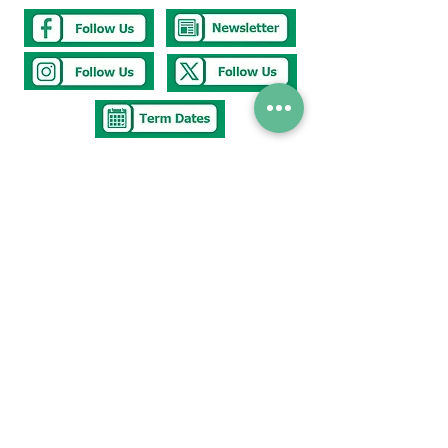
Tel
0117 377 2676
E-mail
westbury.park.p@bristol-schools.uk
To report
Absence
absence@westburyparkschool.co.uk
After School Club
ms.kingdon@westburyparkschool.co.uk
The Clerk to
Governors
clerk@westburyparkschool.co.uk
Address
Westbury Park School
Bayswater Avenue
Bristol
BS67NU