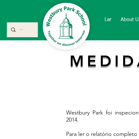
Lar
About U
MEDID
Westbury Park foi inspecio
2014.
Para ler o relatório completo