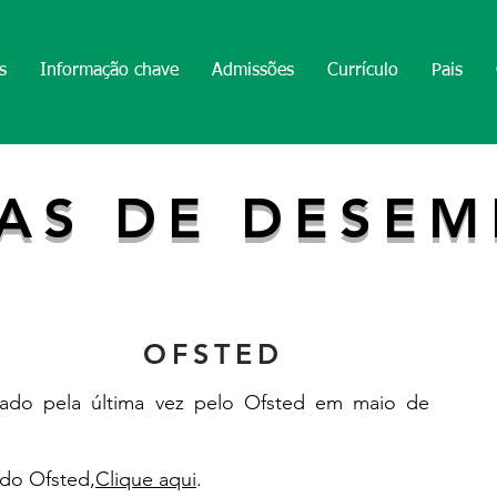
s
Informação chave
Admissões
Currículo
Pais
AS DE DESE
OFSTED
nado pela última vez pelo Ofsted em maio de
 do Ofsted,
Clique aqui
.