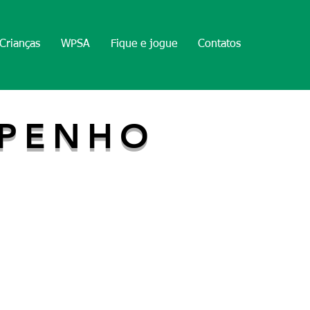
Crianças
WPSA
Fique e jogue
Contatos
MPENHO