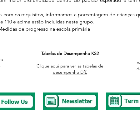
 com maior profundidade dentro do padrão esperado e tem
 com os requisitos, informamos a porcentagem de crianças q
 110 e acima estão incluídas neste grupo.
 Medidas de progresso na escola primária
Tabelas de Desempenho KS2
ra
w
.
Clique aqui para ver as tabelas de
d
desempenho DfE
377 2676
stbury.park.p@bristol-schools.uk
t Absence
absence@westburyparkschool.co.uk
hool Club
ms.kingdon@westburyparkschool.co.uk