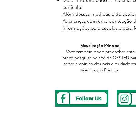
Maior Profundidade - Trabalha
currículo.
Além dessas medidas e de acordo
As crianças com uma pontuação de
Informações para escolas e pais:
Visualização Principal
Você também pode preencher esta
breve pesquisa no site da OFSTED pa
saber a opinião dos pais e cuidadores
Visualização Principal
Address
Tel
0117 
Westbury Park School
E-mail
we
Bayswater Avenue
To repor
Bristol
After Sc