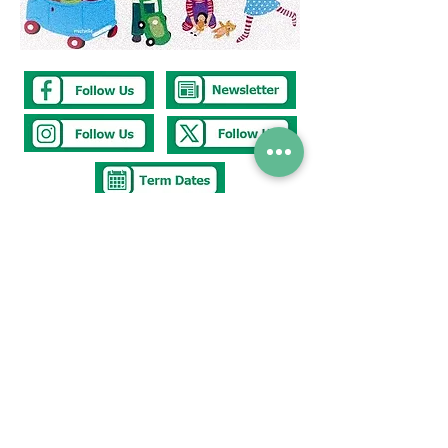
Tel
0117 377 2676
E-mail
westbury.park.p@bristol-schools.uk
To report
Absence
absence@westburyparkschool.co.uk
After School Club
ms.kingdon@westburyparkschool.co.uk
The Clerk to
Governors
clerk@westburyparkschool.co.uk
Address
Westbury Park School