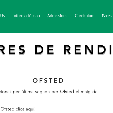
 Us
Informació clau
Admissions
Currículum
Pares
RES DE REND
OFSTED
cionat per última vegada per Ofsted el maig de
'Ofsted,
clica aquí
.