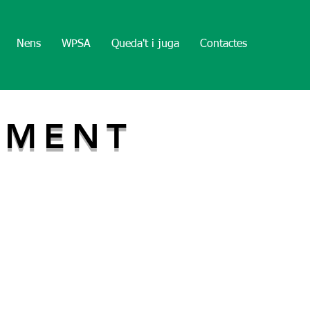
Nens
WPSA
Queda't i juga
Contactes
IMENT