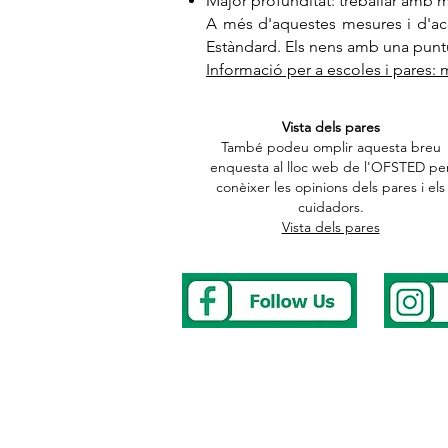
Major profunditat: treballar amb 
A més d'aquestes mesures i d'ac
Estàndard. Els nens amb una punt
Informació per a escoles i pares:
Vista dels pares
També podeu omplir aquesta breu
enquesta al lloc web de l'OFSTED pe
conèixer les opinions dels pares i els
cuidadors.
Vista dels pares
Address
Tel
0117 
Westbury Park School
E-mail
we
Bayswater Avenue
To repor
Bristol
After Sc
BS67NU
The Cler