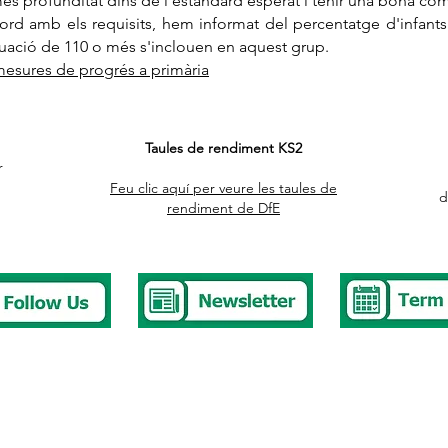
més profunditat dins de l'estàndard esperat i tenir una bona co
ord amb els requisits, hem informat del percentatge d'infant
uació de 110 o més s'inclouen en aquest grup.
 mesures de progrés a primària
Taules de rendiment KS2
r
Feu clic aquí per veure les taules de
d
rendiment de DfE
377 2676
stbury.park.p@bristol-schools.uk
t Absence
absence@westburyparkschool.co.uk
hool Club
ms.kingdon@westburyparkschool.co.uk
k to Governors
clerk@westburyparkschool.co.uk