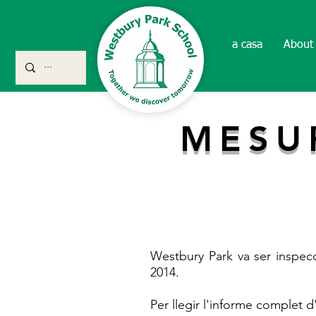
a casa
About
MESU
Westbury Park va ser inspec
2014.
Per llegir l'informe complet d