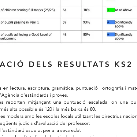
ACIÓ DELS RESULTATS KS2
s en lectura, escriptura, gramàtica, puntuació i ortografia i m
 l'Agència d'estàndards i proves.
) es reporten mitjançant una puntuació escalada, on una pu
més alta possible és 120 i la més baixa és 80.
 es modera amb les escoles locals utilitzant les directrius nacion
següents judicis d'avaluació del professor:
l'estàndard esperat per a la seva edat