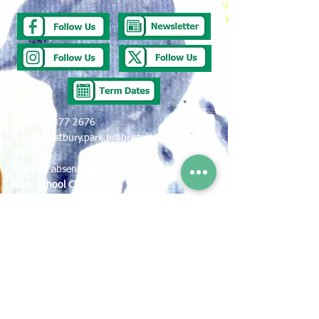
Tel
0117 377 2676
E-mail
westbury.park.p@bristol-schools.uk
To report
Absence
absence@westburyparkschool.co.uk
After School Club
ms.kingdon@westburyparkschool.co.uk
The Clerk to
Governors
clerk@westburyparkschool.co.uk
Address
Westbury Park School
Bayswater Avenue
Bristol