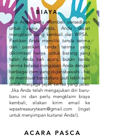
BIAYA
Jika Anda perlu membeli persediaan
untuk acara Anda, Anda dapat
mengklaim uang kembali dari WPSA.
Pastikan Anda memiliki tanda terima
dan pastikan tanda terima yang
dikirimkan hanya untuk barang yang
telah Anda beli acara, bukan tanda
terima belanja mingguan Anda dengan
berbagai item yang digarisbawahi - hal
ini membuat bendahara jauh lebih sulit
untuk menjaga jejak kertas yang jelas.
Jika Anda telah mengajukan diri baru-
baru ini dan perlu mengklaim biaya
kembali, silakan kirim email ke
wpsatreasuryteam@gmail.com
(ingat
untuk menyimpan kuitansi Anda!).
ACARA PASCA