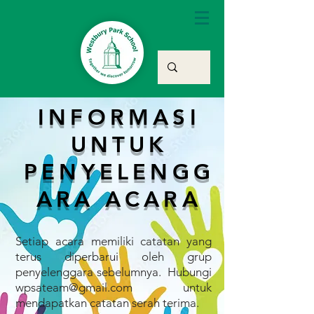
INFORMASI
UNTUK
PENYELENGG
ARA ACARA
Setiap acara memiliki catatan yang
terus diperbarui oleh grup
penyelenggara sebelumnya. Hubungi
wpsateam@gmail.com
untuk
mendapatkan catatan serah terima.