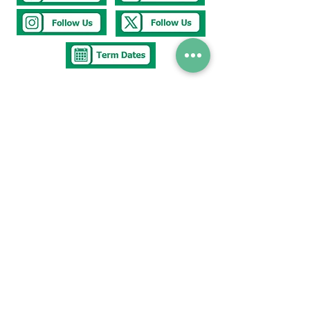
Tel
0117 377 2676
E-mail
westbury.park.p@bristol-schools.uk
To report
Absence
absence@westburyparkschool.co.uk
After School Club
ms.kingdon@westburyparkschool.co.uk
The Clerk to
Governors
clerk@westburyparkschool.co.uk
Address
Westbury Park School
Bayswater Avenue
Bristol
BS67NU