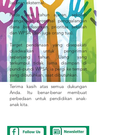
layanan eksternal.
Pada awal tahun ajaran, sekolah
mengajukan proposal penggalangan
dana berdasarkan prioritas sekolah
dan WPSA (dan juga orang tua).
Target pendanaan yang disepakati
dijadwalkan untuk pengiriman
sepanjang tahun. Uang yang
terkumpul tidak lama disimpan di
pundi-pundi WPSA; ia pergi ke tempat
yang dibutuhkan, saat dibutuhkan.
Terima kasih atas semua dukungan
Anda. Itu benar-benar membuat
perbedaan untuk pendidikan anak-
anak kita.