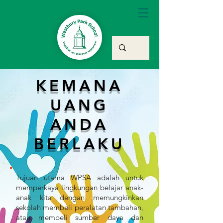
KEMANA
UANG
ANDA
BERLAKU
Tujuan utama WPSA adalah untuk
memperkaya lingkungan belajar anak-
anak kita dengan memungkinkan
sekolah membeli peralatan tambahan,
atau membeli sumber daya dan