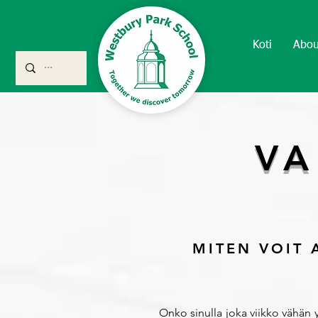
Koti
Abou
VA
MITEN VOIT 
Onko sinulla joka viikko vähän y