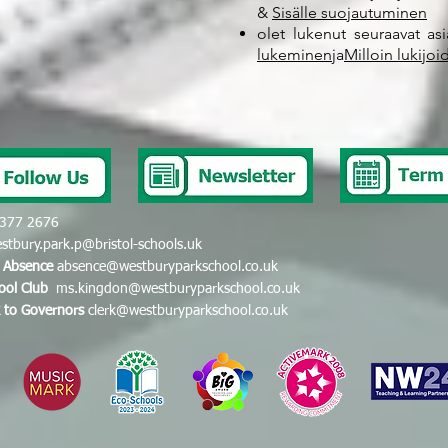
&
Sisälle suojautuminen
olet lukenut seuraavat asia
lukeminen
ja
Milloin lukijoi
377 2676
stbury.park.p@bristol-schools.uk
t Absence
absence@westburyparkschool.co.uk
hool Club
ms.kingdon@westburyparkschool.co.uk
k to Governors
clerk@westburyparkschool.co.uk