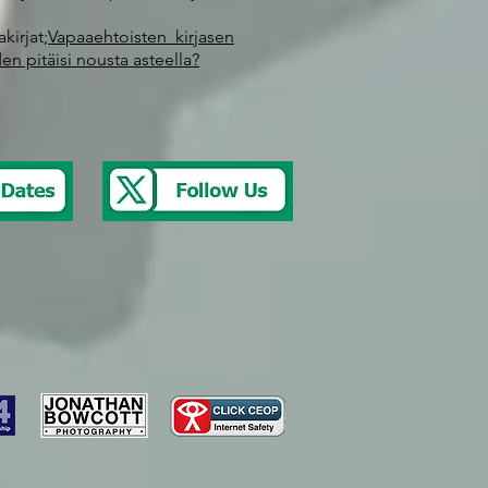
kirjat;
Vapaaehtoisten kirjasen
den pitäisi nousta asteella?