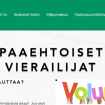
t Us
Keskeiset tiedot
Pääsymaksut
Opetussuunnitelm
PAAEHTOISET
VIERAILIJAT
AUTTAA?
limääräistä aikaa? Jos etsit