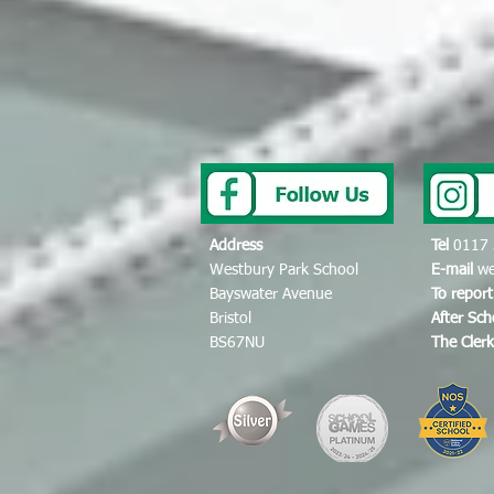
Address
Tel
0117 
Westbury Park School
E-mail
we
Bayswater Avenue
To repor
Bristol
After Sc
BS67NU
The Cler