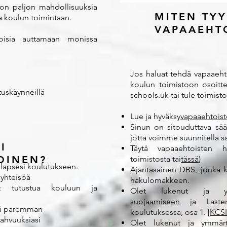
 on paljon mahdollisuuksia
MITEN TY
ua koulun toimintaan.
VAPAAEHTO
toisia auttamaan monissa
Jos haluat tehdä vapaaehto
koulun toimistoon osoit
tuskäynneillä
schools.uk
tai tule toimist
Lue ja hyväksy
vapaaehtois
Sinun on sitouduttava sää
jotta voimme suunnitella s
I
Täytä vapaaehtoisten h
OINEN?
toimistosta tai
tässä
)
 lapsesi koulutukseen.
Ajantasainen DBS, jonka k
 yhteisöä
hakulomakkeen.
it tutustua kouluun ja
Olet lukenut ja y
suojaamiseen
ja Lasten 
si paremman
koulutuksessa, osa 1. [
KCS
vahvuuksiasi
Olet lukenut ja ymmär