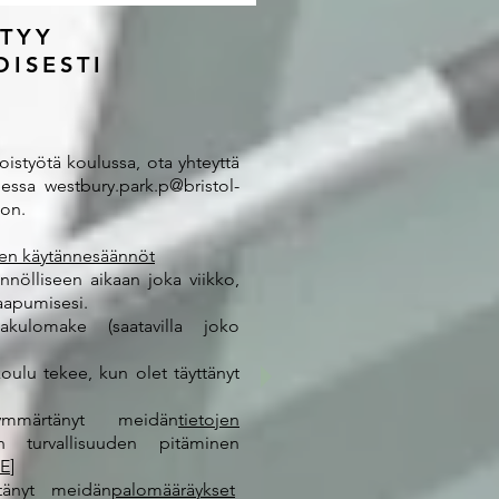
YTYY
ISESTI
istyötä koulussa, ota yhteyttä
teessa
westbury.park.p@bristol-
oon.
ten käytännesäännöt
nnölliseen aikaan joka viikko,
aapumisesi.
akulomake (saatavilla joko
oulu tekee, kun olet täyttänyt
mmärtänyt meidän
tietojen
turvallisuuden pitäminen
IE
]
tänyt meidän
palomääräykset