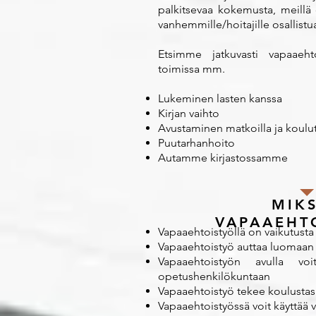
palkitsevaa kokemusta, meillä
vanhemmille/hoitajille osallist
Etsimme jatkuvasti vapaaeh
toimissa mm.
Lukeminen lasten kanssa
Kirjan vaihto
Avustaminen matkoilla ja koulu
Puutarhanhoito
Autamme kirjastossamme
MIKS
VAPAAEHT
Vapaaehtoistyöllä on vaikutusta
Vapaaehtoistyö auttaa luomaan
Vapaaehtoistyön avulla vo
opetushenkilökuntaan
Vapaaehtoistyö tekee koulusta
Vapaaehtoistyössä voit käyttää 