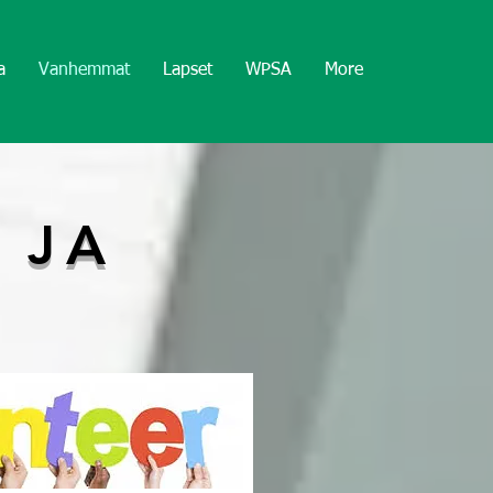
a
Vanhemmat
Lapset
WPSA
More
 JA