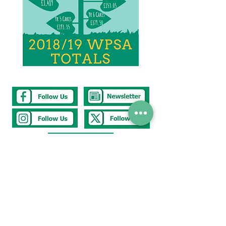
Tel
0117 377 2676
E-mail
westbury.park.p@bristol-schools.uk
To report
Absence
absence@westburyparkschool.co.uk
After School Club
ms.kingdon@westburyparkschool.co.uk