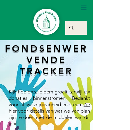
FONDSENWER
VENDE
TRACKER
Kijk hoe onze bloem groeit terwijl uw
donaties binnenstromen. Bedankt
voor al uw vrijgevigheid en steun.
Zie
hier voor details
van wat we van plan
zijn te doen met de middelen van dit
jaar.