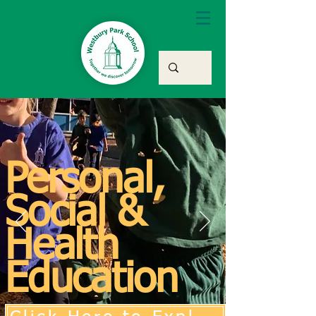
Personal,
Social &
Health
Education