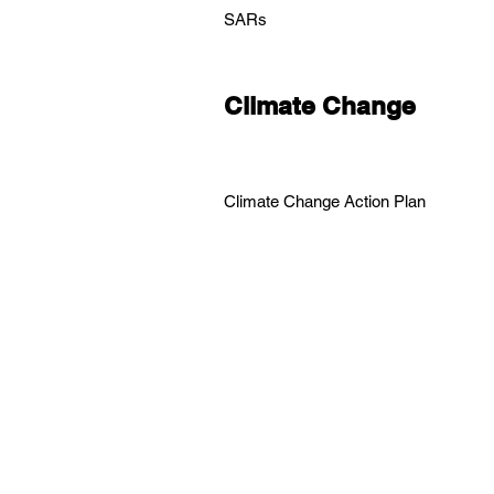
SARs
Climate Change
C
limate Change Action Plan