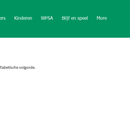
ers
Kinderen
WPSA
Blijf en speel
More
fabetische volgorde.