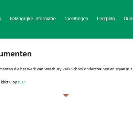
s
Belangrijke informatie
Toelatingen
Leerplan
Oud
cumenten
menten die het werk van Westbury Park School ondersteunen en staan in al
klikt u op
hier
.