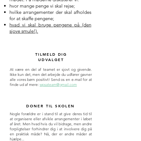
hvor mange penge vi skal rejse;
hvilke arrangementer der skal afholdes
for at skaffe pengene;
hvad vi skal bruge pengene på (den
sjove smule!).
TILMELD DIG
UDVALGET
At være en del af teamet er sjovt og givende.
Ikke kun det, men det arbejde du udfører gavner
alle vores børn positivt! Send os en e-mail for at
finde ud af mere:
wpsateam@gmail.com
DONER TIL SKOLEN
Nogle forældre er i stand til at give deres tid til
at organisere eller afvikle arrangementer i løbet
af året. Men hvad hvis du vil bidrage, men andre
forpligtelser forhindrer dig i at involvere dig på
en praktisk måde? Nå, der er andre måder at
hjælpe...