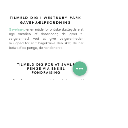
TILMELD DIG I WESTBURY PARK
GAVEHJÆLPSORDNING
Gavehjælp
er en måde for britiske skatteydere at
øge værdien af donationer, de giver til
velgørenhed, ved at give velgørenheden
mulighed for at tilbagekræve den skat, de har
betalt af de penge, de har doneret.
TILMELD DIG FOR AT SAMLE
PENGE VIA ENKEL
FONDRAISING
Nem fundraising
er en måde at skaffe penge til
skolen ved blot at handle online. Det koster dig
ikke noget – når du foretager køb gennem
forhandlere, der er tilmeldt ordningen, donerer de
automatisk en procentdel til skolen. Enkel!