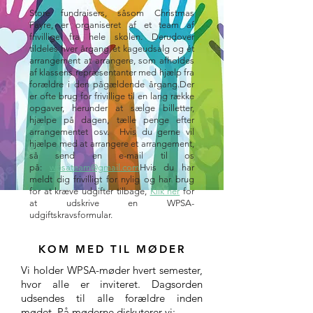
Store fundraisers, såsom Christmas
Fayre
, er organiseret af et team af
frivillige fra hele skolen. Derudover
tildeles hver årgang ét kageudsalg og ét
arrangement at arrangere, som afholdes
af klassens repræsentanter med hjælp fra
forældre i den pågældende årgang.
Der
er ofte brug for frivillige til en lang række
opgaver, herunder at sælge billetter,
hjælpe på dagen, tælle penge efter
arrangementet osv.
Hvis du gerne vil
hjælpe med at arrangere et arrangement,
så send en e-mail til os
på:
wpsateam@gmail.com
Hvis du har
meldt dig frivilligt for nylig og har brug
for at kræve udgifter tilbage,
Klik her
for
at udskrive en WPSA-
udgiftskravsformular.
KOM MED TIL MØDER
Vi holder WPSA-møder hvert semester,
hvor alle er inviteret. Dagsorden
udsendes til alle forældre inden
mødet. På møderne diskuterer vi: