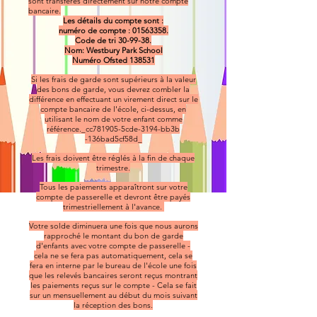
sont transférés directement sur notre compte
bancaire.
Les détails du compte sont :
numéro de compte :
01563358
.
Code de tri 30-99-38.
Nom: Westbury Park School
Numéro Ofsted 138531
Si les frais de garde sont supérieurs à la valeur
des bons de garde, vous devrez combler la
différence en effectuant un virement direct sur le
compte bancaire de l'école, ci-dessus, en
utilisant le nom de votre enfant comme
référence._cc781905-5cde-3194-bb3b
-136bad5cf58d_
Les frais doivent être réglés à la fin de chaque
trimestre.
Tous les paiements apparaîtront sur votre
compte de passerelle et devront être payés
trimestriellement à l'avance.
Votre solde diminuera une fois que nous aurons
rapproché le montant du bon de garde
d'enfants avec votre compte de passerelle -
cela ne se fera pas automatiquement, cela se
fera en interne par le bureau de l'école une fois
que les relevés bancaires seront reçus montrant
les paiements reçus sur le compte - Cela se fait
sur un mensuellement au début du mois suivant
la réception des bons.