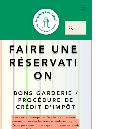
FAIRE UNE
RÉSERVATI
ON
BONS GARDERIE /
PROCÉDURE DE
CRÉDIT D'IMPÔT
Vous devrez enregistrer l'école pour recevoir
automatiquement les bons en utilisant l'option
Ordre permanent - cela garantira que les fonds