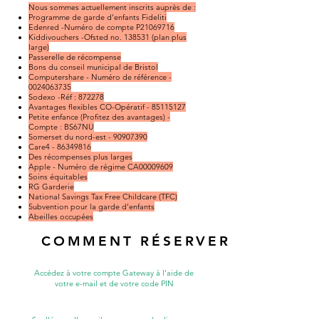
Nous sommes actuellement inscrits auprès de :
Programme de garde d'enfants Fideliti
Edenred -Numéro de compte P21069716
Kiddivouchers -Ofsted no. 138531 (plan plus
large)
Passerelle de récompense
Bons du conseil municipal de Bristol
Computershare - Numéro de référence -
0024063735
Sodexo -Réf : 872278
Avantages flexibles CO-Opératif -
85115127
Petite enfance (Profitez des avantages) -
Compte : BS67NU
Somerset du nord-est -
90907390
Care4 -
86349816
Des récompenses plus larges
Apple - Numéro de régime CA00009609
Soins équitables
RG Garderie
National Savings Tax Free Childcare (TFC)
Subvention pour la garde d'enfants
Abeilles occupées
COMMENT RÉSERVER
Accédez à votre compte Gateway à l'aide de
votre e-mail et de votre code PIN