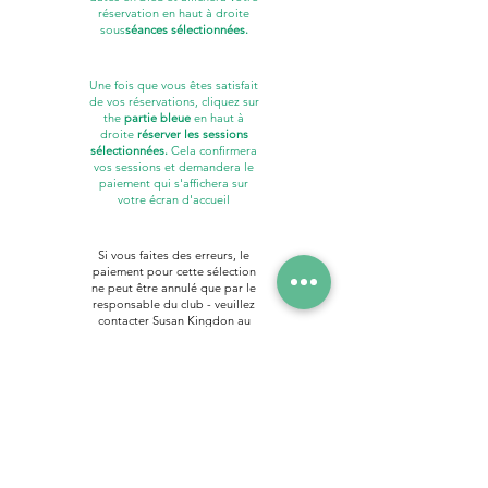
réservation en haut à droite
sous
séances sélectionnées.
Une fois que vous êtes satisfait
de vos réservations, cliquez sur
the
partie bleue
en haut à
droite
réserver les sessions
sélectionnées.
Cela confirmera
vos sessions et demandera le
paiement qui s'affichera sur
votre écran d'accueil
Si vous faites des erreurs, le
paiement pour cette sélection
ne peut être annulé que par le
responsable du club - veuillez
contacter Susan Kingdon au
07702 674573
ou
whoop@westburyparkschool.c
o.uk
. La date limite pour les
réservations en ligne est de 2
jours avant la date requise.
Passé ce délai, veuillez
contacter le responsable du
club.