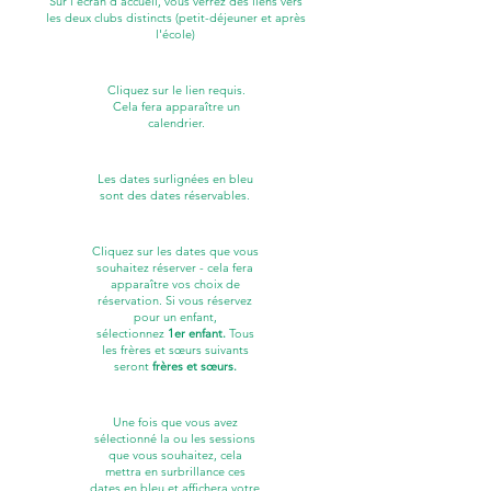
Sur l'écran d'accueil, vous verrez des liens vers
les deux clubs distincts (petit-déjeuner et après
l'école)
Cliquez sur le lien requis.
Cela fera apparaître un
calendrier.
Les dates surlignées en bleu
sont des dates réservables.
Cliquez sur les dates que vous
souhaitez réserver - cela fera
apparaître vos choix de
réservation. Si vous réservez
pour un enfant,
sélectionnez
1er enfant.
Tous
les frères et sœurs suivants
seront
frères et sœurs.
Une fois que vous avez
sélectionné la ou les sessions
que vous souhaitez, cela
mettra en surbrillance ces
dates en bleu et affichera votre