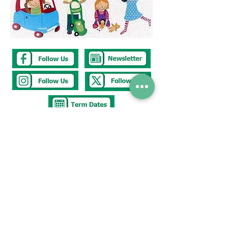
Tel
0117 377 2676
E-mail
westbury.park.p@bristol-schools.uk
To report
Absence
absence@westburyparkschool.co.uk
After School Club
ms.kingdon@westburyparkschool.co.uk
The Clerk to
Governors
clerk@westburyparkschool.co.uk
Address