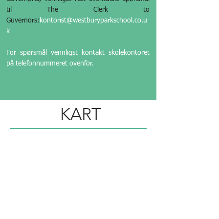
til The Clerk to
Guvernors:
kontorist@westburyparkschool.co.u
k
For spørsmål vennligst kontakt skolekontoret
på telefonnummeret ovenfor.
KART