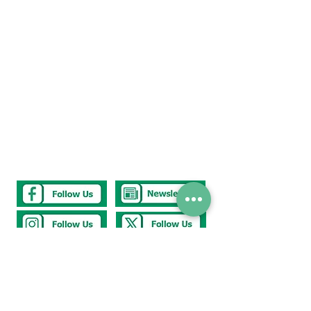
Tel
0117 377 2676
E-mail
westbury.park.p@bristol-schools.uk