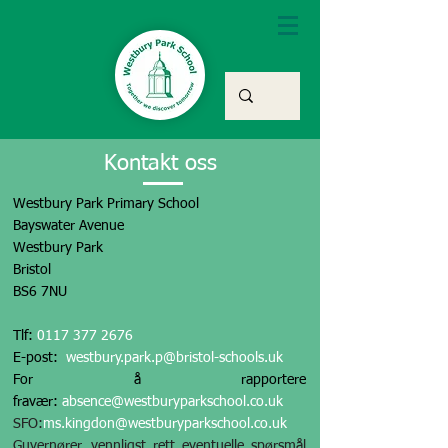
Kontakt oss
Westbury Park Primary School
Bayswater Avenue
Westbury Park
Bristol
BS6 7NU
Tlf:
0117 377 2676
E-post:
westbury.park.p@bristol-schools.uk
For å rapportere
fravær:
absence@westburyparkschool.co.uk
SFO:
ms.kingdon@westburyparkschool.co.uk
Guvernører, vennligst rett eventuelle spørsmål