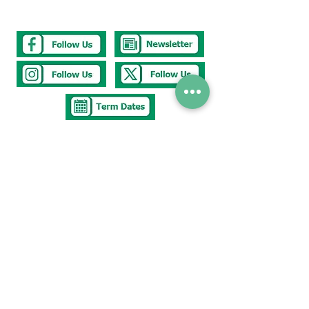
Tel
0117 377 2676
E-mail
westbury.park.p@bristol-schools.uk
To report
Absence
absence@westburyparkschool.co.uk
After School Club
ms.kingdon@westburyparkschool.co.uk
The Clerk to
Governors
clerk@westburyparkschool.co.uk
Address
Westbury Park School
Bayswater Avenue