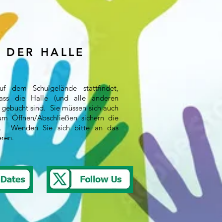
 DER HALLE
uf dem Schulgelände stattfindet,
dass die Halle (und alle anderen
 gebucht sind. Sie müssen sich auch
um Öffnen/Abschließen sichern die
ng. Wenden Sie sich bitte an das
eren.