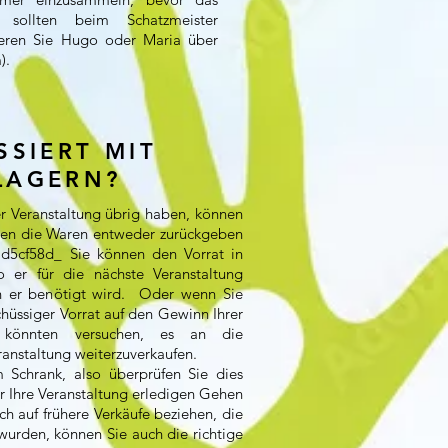
s sollten beim Schatzmeister
ieren Sie Hugo oder Maria über
m
).
SSIERT MIT
LAGERN?
r Veranstaltung übrig haben, können
nnen die Waren entweder zurückgeben
d5cf58d_ Sie können den Vorrat in
er für die nächste Veranstaltung
 er benötigt wird. Oder wenn Sie
chüssiger Vorrat auf den Gewinn Ihrer
e könnten versuchen, es an die
ranstaltung weiterzuverkaufen.
m Schrank, also überprüfen Sie dies
für Ihre Veranstaltung erledigen Gehen
ch auf frühere Verkäufe beziehen, die
 wurden, können Sie auch die richtige