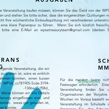
re Veranstaltung kaufen müssen, können Sie das Geld von der WPSA
n und stellen Sie bitte sicher, dass die eingereichten Quittungen nur
cht Ihre wöchentliche Einkaufsquittung mit verschiedenen unterstric
, eine klare Papierspur zu führen. Wenn Sie sich kürzlich freiw
e bitte eine E-Mail an
wpsatreasuryteam@gmail.com
(denken Si
ERANS
SC
G
MM
olgende Veranstaltung, die wir
zu planen ist, wäre es wirklich
 nehmen könnten, einen kurzen
Für die meisten (wenn nicht
Schwimmt
ur WPSA_cc781905-5cde-3194-
Festwagen erforderlich. Einz
n -136bad5cf58d_
Veranstaltung finden Sie 
 Weise können wir alle Details
Organisatoren der Vorjahr
planung eingeflossen sind, und
Wochen im Voraus bestellt w
stalten. w
was gut gelaufen ist,
Veranstaltung im Schulsafe 
hen könnte.
Vergessen Sie, den Schwi