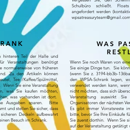
Schulbüro schließt. Float
angefordert werden (kontakt
wpsatreasuryteam@gmail.co
HRANK
WAS PA
REST
 hinteren Teil der Halle und
für Veranstaltungen benötigt
Wenn Sie noch Waren von eine
ie normalerweise von früheren
Sie einige Dinge tun. Sie kö
ind. Zu den Artikeln können
(wenn Sie z. 3194-bb3b-136ba
utel, Tee /Kaffee/Spülmittel,
den WPSA-Schrank legen, wo 
s. Wenn Sie eine Veranstaltung
verwendet werden kann, wenn
en, was Sie kaufen möchten,
nicht möchten, dass sich übers
ehen, was vorhanden ist dort.
Veranstaltung auswirkt Si
che Ausgaben sparen. Bitte
Organisatoren der nächsten Ve
mt und stellen Sie sicher, dass
Es gibt immer Vorratsreste i
 sicheren Deckeln aufbewahrt
bitte, bevor Sie Ihre Einkäufe 
keinen Besuch im Schrank.
Sie zuerst dorthin. Wenn Sie si
auf der Veranstaltung getätigt