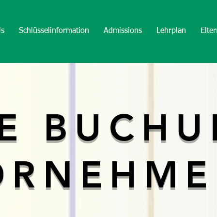
Us
Schlüsselinformation
Admissions
Lehrplan
Elter
NE BUCH
ORNEHM