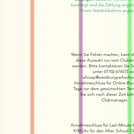
bestätigt und die Zahlung angefo
Ihrem Startbildschirm angez
Wenn Sie Fehler machen, kann di
diese Auswahl nur vom Clubleit
werden. Bitte kontaktieren Sie 
unter 07702 674573 o
whoop@westburyparkschoo
Annahmeschluss für Online-Buc
Tage vor dem gewünschten Ter
Sie sich nach dieser Zeit bit
Clubmanager.
Annahmeschluss für Last-Minute-
9:00 Uhr für den After School C