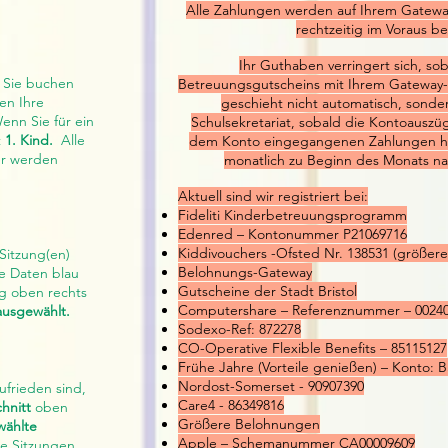
Alle Zahlungen werden auf Ihrem Gatew
rechtzeitig im Voraus b
Ihr Guthaben verringert sich, so
e Sie buchen
Betreuungsgutscheins mit Ihrem Gateway-
en Ihre
geschieht nicht automatisch, sonder
nn Sie für ein
Schulsekretariat, sobald die Kontoauszü
t
1. Kind.
Alle
dem Konto eingegangenen Zahlungen her
er werden
monatlich zu Beginn des Monats na
Aktuell sind wir registriert bei:
Fideliti Kinderbetreuungsprogramm
Edenred – Kontonummer P21069716
Kiddivouchers -Ofsted Nr. 138531 (größere
Sitzung(en)
Belohnungs-Gateway
e Daten blau
Gutscheine der Stadt Bristol
g oben rechts
Computershare – Referenznummer – 0024
ausgewählt.
Sodexo-Ref: 872278
CO-Operative Flexible Benefits – 85115127
Frühe Jahre (Vorteile genießen) – Konto:
Nordost-Somerset - 90907390
frieden sind,
Care4 - 86349816
hnitt
oben
Größere Belohnungen
wählte
Apple – Schemanummer CA00009609
e Sitzungen