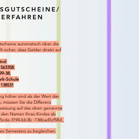
SGUTSCHEINE/
VERFAHREN
tscheine automatisch über die
lt sicher, dass Gelder direkt auf
ind:
563358.
99-38.
rk-Schule
138531
g höher sind als der Wert der
, müssen Sie die Differenz
rweisung auf das oben genannte
den Namen Ihres Kindes als
5cde-3194-bb3b -136bad5cf58d_
es Semesters zu begleichen.