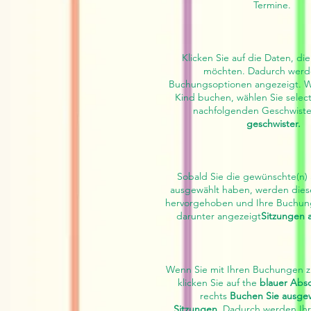
Termine.
Klicken Sie auf die Daten, di
möchten. Dadurch werd
Buchungsoptionen angezeigt. We
Kind buchen, wählen Sie selec
nachfolgenden Geschwist
geschwister.
Sobald Sie die gewünschte(n) 
ausgewählt haben, werden dies
hervorgehoben und Ihre Buchun
darunter angezeigt
Sitzungen 
Wenn Sie mit Ihren Buchungen zu
klicken Sie auf the
blauer Absc
rechts
Buchen Sie ausge
Sitzungen.
Dadurch werden Ihr