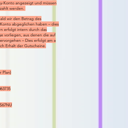
ay-Konto angezeigt und müssen
ezahlt werden.
bald wir den Betrag des
Konto abgeglichen haben – dies
n erfolgt intern durch das
ge vorliegen, aus denen die auf
vorgehen – Dies erfolgt am a
ch Erhalt der Gutscheine.
r Plan)
063735
 BS67NU