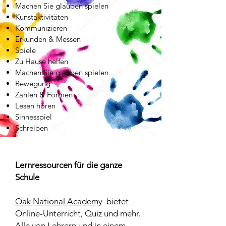
Machen Sie glauben spielen
Kunstaktivitäten
Kommunizieren
Erkunden & Messen
Spiele
Zu Hause helfen
Machen Sie glauben spielen
Bewegung
Zahlen & Formen
Lesen hören
Sinnesspiel
Schreiben
Lernressourcen für die ganze
Schule
Oak National Academy
bietet
Online-Unterricht, Quiz und mehr.
Alle von Lehrern und in einem